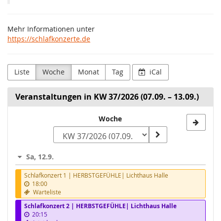
Mehr Informationen unter
https://schlafkonzerte.de
Liste
Woche
Monat
Tag
iCal
Veranstaltungen in KW 37/2026 (07.09. – 13.09.)
Woche
Woche
zur
Anzeige
Sa, 12.9.
auswählen
Schlafkonzert 1 | HERBSTGEFÜHLE| Lichthaus Halle
18:00
Warteliste
Schlafkonzert 2 | HERBSTGEFÜHLE| Lichthaus Halle
20:15