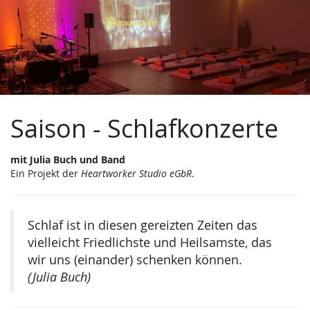
Schlafkonzerte
Zum
Haupt-
|
Inhalt
springen
Heartworker
Studio
eGbR
Saison - Schlafkonzerte
mit Julia Buch und Band
Ein Projekt der
Heartworker Studio eGbR
.
Schlaf ist in diesen gereizten Zeiten das
vielleicht Friedlichste und Heilsamste, das
wir uns (einander) schenken können.
(Julia Buch)